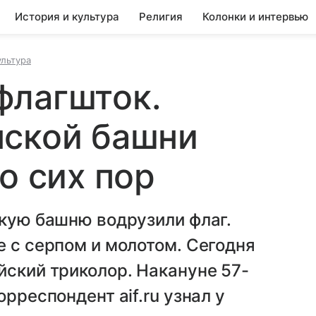
История и культура
Религия
Колонки и интервью
ультура
флагшток.
нской башни
о сих пор
скую башню водрузили флаг.
е с серпом и молотом. Сегодня
йский триколор. Накануне 57-
рреспондент aif.ru узнал у