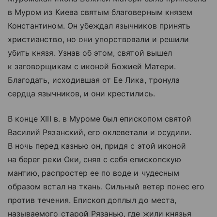
в Муром из Киева святым благоверным князем
Константином. Он убеждал язычников принять
христианство, но они упорствовали и решили
убить князя. Узнав об этом, святой вышел
к заговорщикам с иконой Божией Матери.
Благодать, исходившая от Ее Лика, тронула
сердца язычников, и они крестились.
В конце XIII в. в Муроме был епископом святой
Василий Рязанский, его оклеветали и осудили.
В ночь перед казнью он, придя с этой иконой
на берег реки Оки, сняв с себя епископскую
мантию, распростер ее по воде и чудесным
образом встал на ткань. Сильный ветер понес его
против течения. Епископ доплыл до места,
называемого старой Рязанью, где жили князья