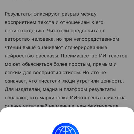
Результаты фиксируют разрыв между
восприятием текста и отношением к его
происхождению. Читатели предпочитают
авторство человека, но при непосредственном
чтении выше оценивают сгенерированные
нейросетью рассказы. Преимущество ИИ-текстов
может объясняться более простым, прямым и
легким для восприятия стилем. Но это не
означает, что писатели-люди утратили ценность.
Для издателей, медиа и платформ результаты
означают, что маркировка ИИ-контента влияет на
оценку читателей не меньше, чем фактические
характеристики самого текста.
➤ Подписывайтесь на телеграм-канал «РБК