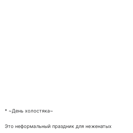
* ~День холостяка~
Это неформальный праздник для неженатых