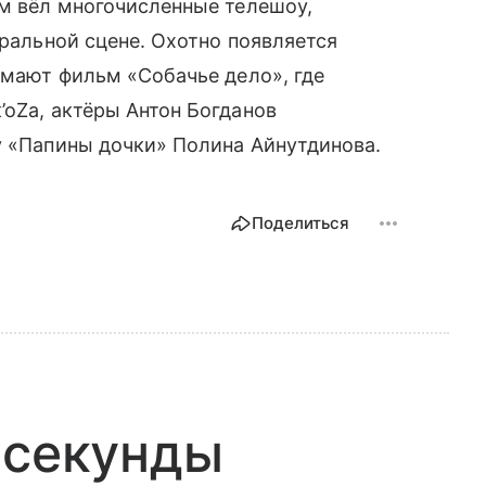
ем вёл многочисленные телешоу,
тральной сцене. Охотно появляется
имают фильм «Собачье дело», где
’оZа, актёры Антон Богданов
у «Папины дочки» Полина Айнутдинова.
Поделиться
 секунды