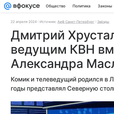
Общество
Политика
Законы
22 апреля 2024
Источник:
АиФ Санкт-Петербург
Звёзды
Дмитрий Хруста
ведущим КВН вм
Александра Мас
Комик и телеведущий родился в Л
годы представлял Северную столи