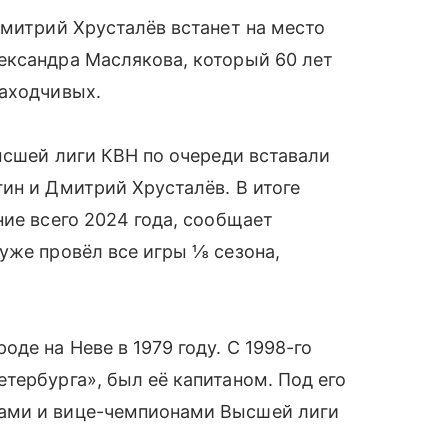
Дмитрий Хрусталёв встанет на место
ександра Маслякова, который 60 лет
находчивых.
высшей лиги КВН по очереди вставали
ин и Дмитрий Хрусталёв. В итоге
ние всего 2024 года, сообщает
уже провёл все игры ⅛ сезона,
де на Неве в 1979 году. С 1998-го
тербурга», был её капитаном. Под его
ами и вице-чемпионами Высшей лиги