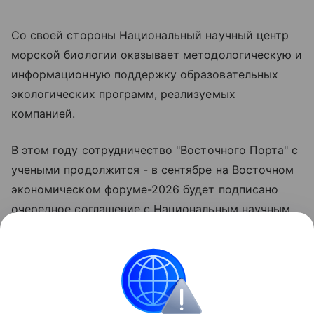
Со своей стороны Национальный научный центр
морской биологии оказывает методологическую и
информационную поддержку образовательных
экологических программ, реализуемых
компанией.
В этом году сотрудничество "Восточного Порта" с
учеными продолжится - в сентябре на Восточном
экономическом форуме-2026 будет подписано
очередное соглашение с Национальным научным
центром морской биологии ДВО РАН,
направленное на всестороннюю поддержку
биологов.
">