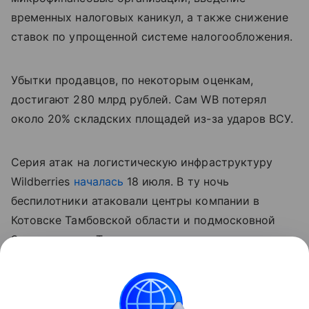
временных налоговых каникул, а также снижение
ставок по упрощенной системе налогообложения.
Убытки продавцов, по некоторым оценкам,
достигают 280 млрд рублей. Сам WB потерял
около 20% складских площадей из-за ударов ВСУ.
Серия атак на логистическую инфраструктуру
Wildberries
началась
18 июля. В ту ночь
беспилотники атаковали центры компании в
Котовске Тамбовской области и подмосковной
Электростали. Также от ударов пострадали
склады в Краснодаре, Невинномысске, Шушарах и
других городах по всей стране.