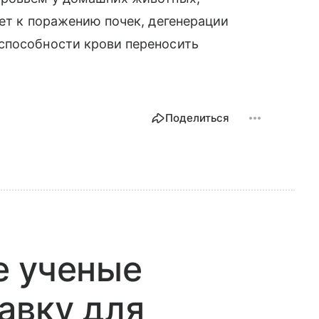
дет к поражению почек, дегенерации
способности крови переносить
Поделиться
е ученые
авку для