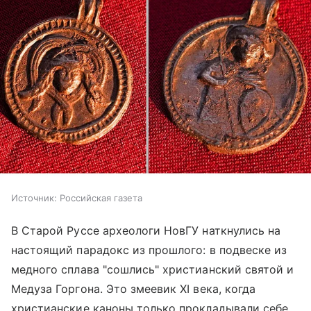
Источник:
Российская газета
В Старой Руссе археологи НовГУ наткнулись на
настоящий парадокс из прошлого: в подвеске из
медного сплава "сошлись" христианский святой и
Медуза Горгона. Это змеевик XI века, когда
христианские каноны только прокладывали себе