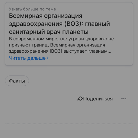
Узнать больше по теме
Всемирная организация
здравоохранения (ВОЗ): главный
санитарный врач планеты
В современном мире, где угрозы здоровью не
признают границ, Всемирная организация
здравоохранения (ВОЗ) выступает главным
координатором глобального здравоохранения. Эта
Читать дальше
организация не просто борется с эпидемиями, а
провозглашает здоровье фундаментальным правом
человека, работая над его реализацией для
Факты
миллиардов людей. Как устроен этот «командный
центр», с какими вызовами он сталкивается в 2026
году и почему его деятельность часто критикуют —
Поделиться
узнайте в нашей статье.