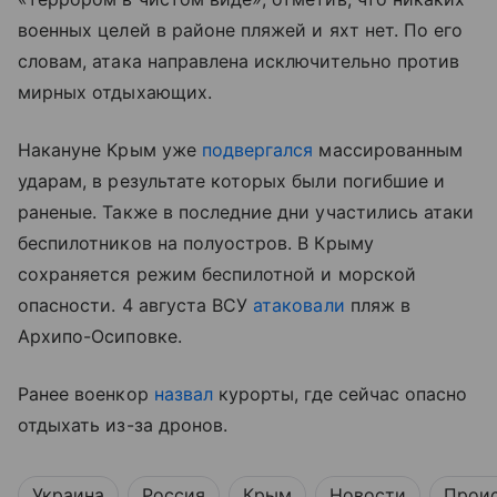
военных целей в районе пляжей и яхт нет. По его
словам, атака направлена исключительно против
мирных отдыхающих.
Накануне Крым уже
подвергался
массированным
ударам, в результате которых были погибшие и
раненые. Также в последние дни участились атаки
беспилотников на полуостров. В Крыму
сохраняется режим беспилотной и морской
опасности. 4 августа ВСУ
атаковали
пляж в
Архипо-Осиповке.
Ранее военкор
назвал
курорты, где сейчас опасно
отдыхать из-за дронов.
Украина
Россия
Крым
Новости
Прои