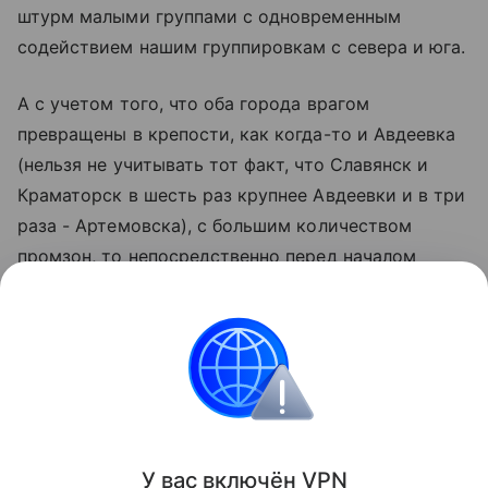
штурм малыми группами с одновременным
содействием нашим группировкам с севера и юга.
А с учетом того, что оба города врагом
превращены в крепости, как когда-то и Авдеевка
(нельзя не учитывать тот факт, что Славянск и
Краматорск в шесть раз крупнее Авдеевки и в три
раза - Артемовска), с большим количеством
промзон, то непосредственно перед началом
штурма и во время него наша авиация и
артиллерия будут поддерживать наземные
подразделения.
Подготовил Андрей Полынский
Поделиться
У вас включ
ён
V
P
N