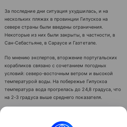
За последние дни ситуация ухудшилась, и на
нескольких пляжах в провинции Гипускоа на
севере страны были введены ограничения.
Некоторые из них были закрыты, в частности, в
Сан-Себастьяне, в Сараусе и Газтетапе.
По мнению экспертов, вторжение португальских
корабликов связано с сочетанием погодных
условий: северо-восточным ветром и высокой
температурой воды. На побережье Гипускоа
температура вода прогрелась до 24,8 градуса, что
на 2-3 градуса выше среднего показателя.
Французские власти также подняли тревогу на
этой неделе после появления многочисленных