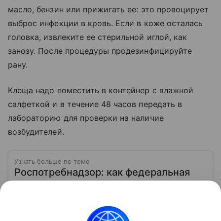
масло, бензин или прижигать ее: это провоцирует
выброс инфекции в кровь. Если в коже осталась
головка, извлеките ее стерильной иглой, как
занозу. После процедуры продезинфицируйте
рану.
Клеща надо поместить в контейнер с влажной
салфеткой и в течение 48 часов передать в
лабораторию для проверки на наличие
возбудителей.
Узнать больше по теме
Роспотребнадзор: как федеральная
служба защищает права потребителей
и следит за безопасностью
Качество еды в столовой, безопасность игрушек,
чистота воды в кране и даже условия в школе или