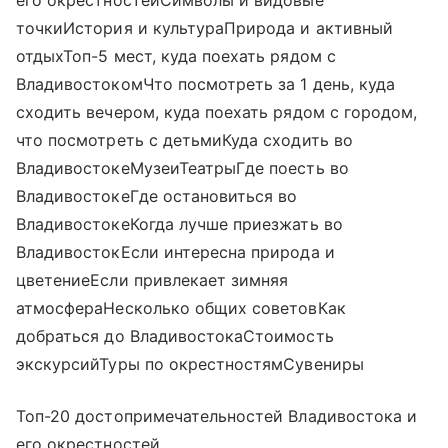
точкиИстория и культураПрирода и активный
отдыхТоп-5 мест, куда поехать рядом с
ВладивостокомЧто посмотреть за 1 день, куда
сходить вечером, куда поехать рядом с городом,
что посмотреть с детьмиКуда сходить во
ВладивостокеМузеиТеатрыГде поесть во
ВладивостокеГде остановиться во
ВладивостокеКогда лучше приезжать во
ВладивостокЕсли интересна природа и
цветениеЕсли привлекает зимняя
атмосфераНесколько общих советовКак
добраться до ВладивостокаСтоимость
экскурсийТуры по окрестностямСувениры
Топ-20 достопримечательностей Владивостока и
его окрестностей