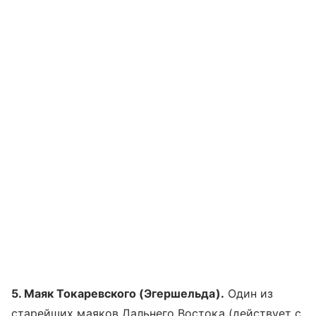
5. Маяк Токаревского (Эгершельда).
Один из
старейших маяков Дальнего Востока (действует с