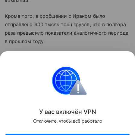
компании.
Кроме того, в сообщении с Ираном было
отправлено 600 тысяч тонн грузов, что в полтора
раза превысило показатели аналогичного периода
в прошлом году.
На динамику также положительно повлияли
транзитные перевозки грузов между Беларусью и
Афганистаном и поставки российского зерна,
увеличившиеся на фоне высокого урожая и
конкурентоспособных цен.
Поделиться
У вас включ
ён
V
P
N
Отключите, чтобы всё работало