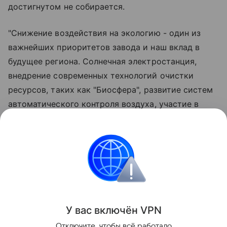
достигнутом не собирается.
"Снижение воздействия на экологию - один из
важнейших приоритетов завода и наш вклад в
будущее региона. Солнечная электростанция,
внедрение современных технологий очистки
ресурсов, таких как "Биосфера", развитие систем
автоматического контроля воздуха, участие в
природоохранных мероприятиях и экологических
акциях демонстрируют системный подход
предприятия к вопросам экологии", - отметил
генеральный директор Омского НПЗ Кирилл
Морозов.
Поделиться
У вас включ
ён
V
P
N
Отключите, чтобы всё работало