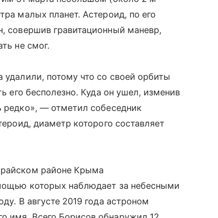
тра малых планет. Астероид, по его
н, совершив гравитационный маневр,
ть не смог.
а удалили, потому что со своей орбиты
ть его бесполезно. Куда он ушел, изменив
ь редко», — отметил собеседник
стероид, диаметр которого составляет
сарайском районе Крыма
омощью которых наблюдает за небесными
оду. В августе 2019 года астроном
о имя. Всего Борисов обнаружил 12