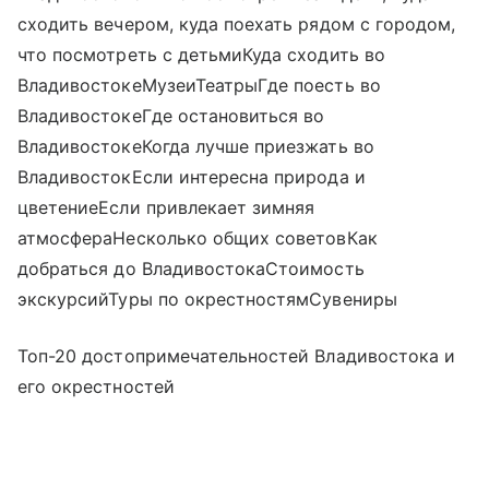
сходить вечером, куда поехать рядом с городом,
что посмотреть с детьмиКуда сходить во
ВладивостокеМузеиТеатрыГде поесть во
ВладивостокеГде остановиться во
ВладивостокеКогда лучше приезжать во
ВладивостокЕсли интересна природа и
цветениеЕсли привлекает зимняя
атмосфераНесколько общих советовКак
добраться до ВладивостокаСтоимость
экскурсийТуры по окрестностямСувениры
Топ-20 достопримечательностей Владивостока и
его окрестностей