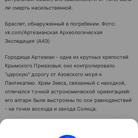
ли смерть насильственной.
Браслет, обнаруженный в погребении. Фото:
vk.com/Артезианская Археологическая
Экспедиция (ААЭ)
Городище Артезиан - одна из крупных крепостей
Крымского Приазовья: оно контролировало
"царскую" дорогу от
Азовского моря
к
Пантикапею. Храм Зевса, связанный с находкой,
отличался точной астрономической ориентацией:
его алтари были выстроены по оси равноденствий
- на точки восхода и захода Солнца.
Первые раскопки на городище Артезиан начались
в 1986 году - тогда памятник открыл сотрудник