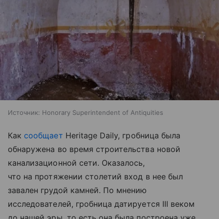
Источник:
Honorary Superintendent of Antiquities
Как
сообщает
Heritage Daily, гробница была
обнаружена во время строительства новой
канализационной сети. Оказалось,
что на протяжении столетий вход в нее был
завален грудой камней. По мнению
исследователей, гробница датируется III веком
до нашей эры, то есть она была построена уже