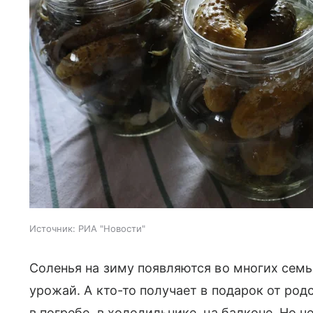
Источник:
РИА "Новости"
Соленья на зиму появляются во многих семья
урожай. А кто-то получает в подарок от род
в погребе, в холодильнике, на балконе. Но ч