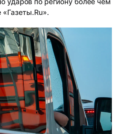
о ударов по региону более чем
 «Газеты.Ru».