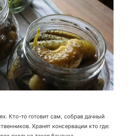
х. Кто-то готовит сам, собрав дачный
ственников. Хранят консервации кто где:
ерез сколько такая баночка