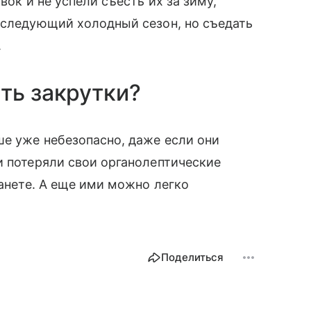
вок и не успели съесть их за зиму,
 следующий холодный сезон, но съедать
.
ть закрутки?
е уже небезопасно, даже если они
и потеряли свои органолептические
танете. А еще ими можно легко
Поделиться