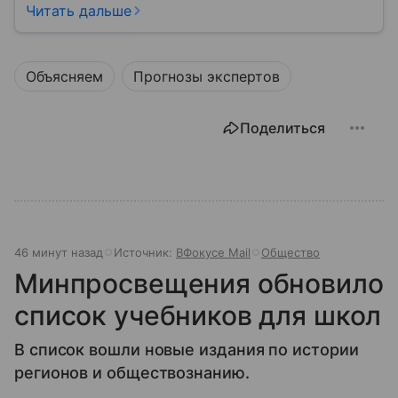
Роспотребнадзор — федеральная служба, которая
Читать дальше
защищает права потребителей и следит за
санитарной безопасностью. В статье расскажем, как
устроена эта служба, чем она занимается и почему
Объясняем
Прогнозы экспертов
её работа важна для каждого жителя России.
Поделиться
46 минут назад
Источник:
ВФокусе Mail
Общество
Минпросвещения обновило
список учебников для школ
В список вошли новые издания по истории
регионов и обществознанию.