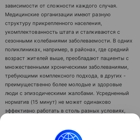
зависимости от сложности каждого случая.
Медицинские организации имеют разную
структуру прикрепленного населения,
укомплектованность штата и сталкиваются с
сезонными колебаниями заболеваемости. В одних
поликлиниках, например, в районах, где средний
возраст жителей выше, преобладают пациенты с
множественными хроническими заболеваниями,
требующими комплексного подхода, в других -
преимущественно более молодые и здоровые
люди с эпизодическими жалобами. Усредненный
норматив (15 минут) не может одинаково
эффективно работать в столь разных условиях,
тогда как гибкая система позволяет учитывать
локальную специфику и адаптировать
продолжительность приема к реальной