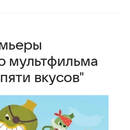
емьеры
о мультфильма
 пяти вкусов"