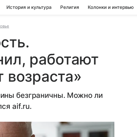
История и культура
Религия
Колонки и интервью
ровье
сть.
нил, работают
т возраста»
ины безграничны. Можно ли
я aif.ru.