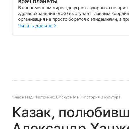
врач планеты
В современном мире, где угрозы здоровью не приз
здравоохранения (ВОЗ) выступает главным координ
организация не просто борется с эпидемиями, а п
правом человека, работая над его реализацией для
Читать дальше
«командный центр», с какими вызовами он сталкива
часто критикуют — узнайте в нашей статье.
1 час назад
Источник:
ВФокусе Mail
История и культура
Казак, полюбивш
Александр Ханж