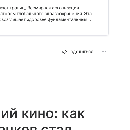
нают границ, Всемирная организация
атором глобального здравоохранения. Эта
ровозглашает здоровье фундаментальным
 миллиардов людей. Как устроен этот
ется в 2026 году и почему его деятельность
Поделиться
ий кино: как
онков стал