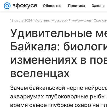
Общество
Политика
Законы
19 марта 2024
Источник:
Московский комсомолец
Окружа
Удивительные м
Байкала: биолог
изменениях в по
вселенцах
Зачем байкальской нерпе нейрос
аквариумах глубоководные рыбы и
время самое глубокое озеро на п