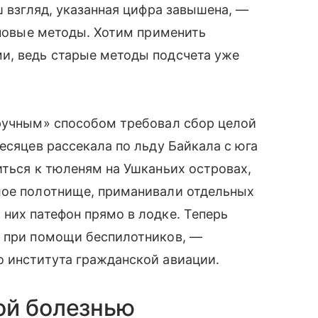
ш взгляд, указанная цифра завышена, —
 новые методы. Хотим применить
и, ведь старые методы подсчета уже
«ручным» способом требовал сбор целой
есяцев рассекала по льду Байкала с юга
иться к тюленям на Ушканьих островах,
лое полотнище, приманивали отдельных
них патефон прямо в лодке. Теперь
х при помощи беспилотников, —
о института гражданской авиации.
ой болезнью