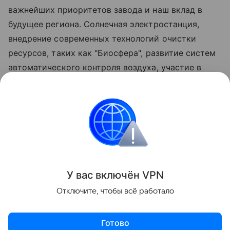
важнейших приоритетов завода и наш вклад в
будущее региона. Солнечная электростанция,
внедрение современных технологий очистки
ресурсов, таких как "Биосфера", развитие систем
автоматического контроля воздуха, участие в
природоохранных мероприятиях и экологических
акциях демонстрируют системный подход
предприятия к вопросам экологии", - отметил
генеральный директор Омского НПЗ Кирилл
Морозов.
Поделиться
У вас включ
ён
V
P
N
Отключите, чтобы всё работало
Готово