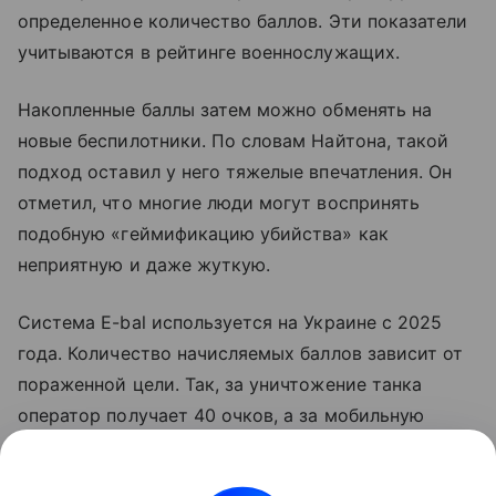
определенное количество баллов. Эти показатели
учитываются в рейтинге военнослужащих.
Накопленные баллы затем можно обменять на
новые беспилотники. По словам Найтона, такой
подход оставил у него тяжелые впечатления. Он
отметил, что многие люди могут воспринять
подобную «геймификацию убийства» как
неприятную и даже жуткую.
Система E-bal используется на Украине с 2025
года. Количество начисляемых баллов зависит от
пораженной цели. Так, за уничтожение танка
оператор получает 40 очков, а за мобильную
ракетную установку — 50. Накопленные баллы
можно использовать для получения вооружения