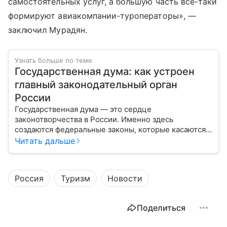
самостоятельных услуг, а большую часть все-таки
формируют авиакомпании-туроператоры», —
заключил Мурадян.
Узнать больше по теме
Государственная дума: как устроен
главный законодательный орган
России
Государственная дума — это сердце
законотворчества в России. Именно здесь
создаются федеральные законы, которые касаются
жизни каждого гражданина: от образования и
Читать дальше
медицины до налогов и внешней политики. В статье
разберем, как устроена Дума.
Россия
Туризм
Новости
Поделиться