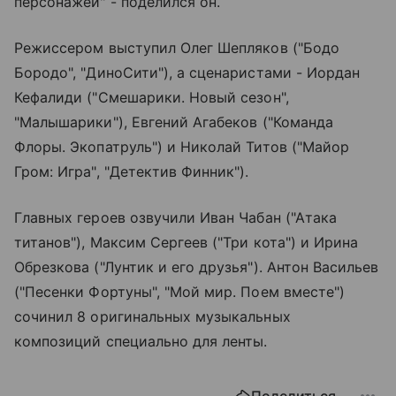
персонажей" - поделился он.
Режиссером выступил Олег Шепляков ("Бодо
Бородо", "ДиноСити"), а сценаристами - Иордан
Кефалиди ("Смешарики. Новый сезон",
"Малышарики"), Евгений Агабеков ("Команда
Флоры. Экопатруль") и Николай Титов ("Майор
Гром: Игра", "Детектив Финник").
Главных героев озвучили Иван Чабан ("Атака
титанов"), Максим Сергеев ("Три кота") и Ирина
Обрезкова ("Лунтик и его друзья"). Антон Васильев
("Песенки Фортуны", "Мой мир. Поем вместе")
сочинил 8 оригинальных музыкальных
композиций специально для ленты.
Поделиться