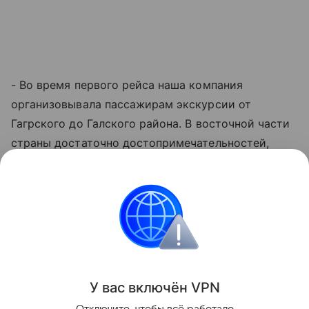
- Во время первого рейса наша компания
организовывала пассажирам экскурсии от
Гагрского до Галского района. В восточной части
страны достаточно достопримечательностей,
особенно природных объектов и термальных
источников. В октябре продолжается
бархатный
сезон
и можно купаться в море. Думаю, еще один
рейс можно было бы запустить зимой в
мандариновый сезон, - отметила она.
Поделиться
У вас включ
ён
V
P
N