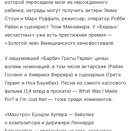
которой пересадили мозг ее нерожденного
ребенка, награды могут получить актеры Эмма
Стоун и Марк Руффало, режиссер, оператор Робби
Райан и сценарист Тони Макнамара. У «Бедных-
несчастных» уже есть престижная премия —
«Золотой лев» Венецианского кинофестиваля.
У нашумевшей «Барби» Греты Гервиг целых
восемь номинаций, в том числе актерские (Райан
Гослинг и Америка Феррера) и сценарные (Грета
Гервиг и Ноа Баумбах). Песни из самого кассового
фильма (1,4 млрд в прокате) — What Was I Made
For? и I'm Just Ken — тоже среди номинантов.
«Маэстро» Брэдли Купера — байопик
о композиторе и дирижере Леонарде
Бернстайне — претендует на семь статуэток.