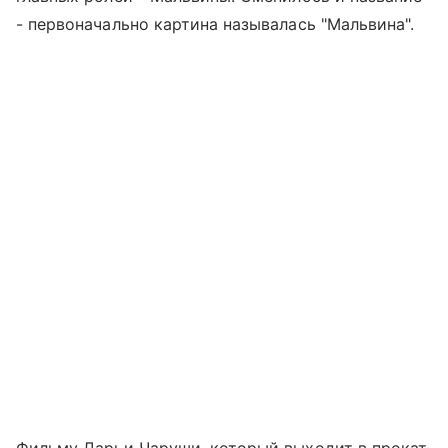
- первоначально картина называлась "Мальвина".
Фильму Дарьи Чаруши, который выходит в прокат