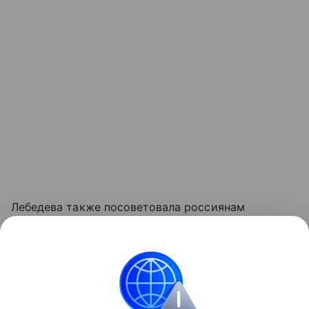
Лебедева также посоветовала россиянам
не забывать о правильном утолении жажды
в жару. Эксперт советует пить воду комнатной
температуры равномерно и небольшими глотками.
Объясняем
Здоровье
Новости