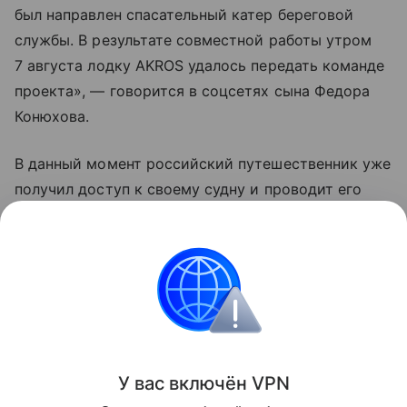
был направлен спасательный катер береговой
службы. В результате совместной работы утром
7 августа лодку AKROS удалось передать команде
проекта», — говорится в соцсетях сына Федора
Конюхова.
В данный момент российский путешественник уже
получил доступ к своему судну и проводит его
осмотр. Сообщается, что носовой отсек лодки
остался сухим, а кормовые отсеки заполнены
водой.
Россия
Знаменитости
Туризм
Новости
Поделиться
У вас включ
ён
V
P
N