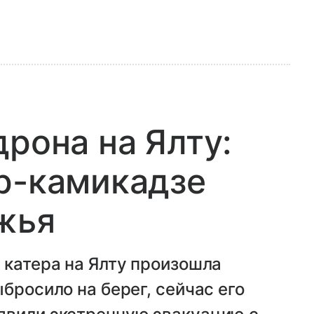
дрона на Ялту:
р-камикадзе
жья
 катера на Ялту произошла
бросило на берег, сейчас его