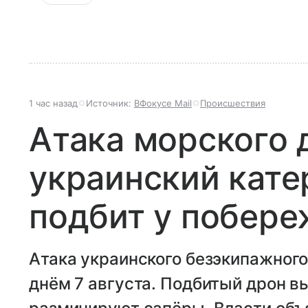
1 час назад
Источник:
ВФокусе Mail
Происшествия
Атака морского 
украинский кате
подбит у побере
Атака украинского безэкипажного
днём 7 августа. Подбитый дрон вы