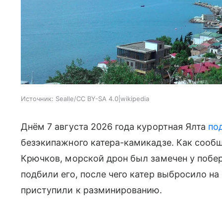
Источник:
Sealle/CC BY-SA 4.0|wikipedia
Днём 7 августа 2026 года курортная Ялта
по
безэкипажного катера-камикадзе. Как сооб
Крючков, морской дрон был замечен у побе
подбили его, после чего катер выбросило на
приступили к разминированию.