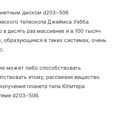
анетным диском d203−506
ческого телескопа Джеймса Уэбба
 в десять раз массивнее и в 100 тысяч
, образующиеся в таких системах, очень
ю.
ние может либо способствовать
ятствовать этому, рассеивая вещество.
 излучения планета типа Юпитера
теме d203−506.