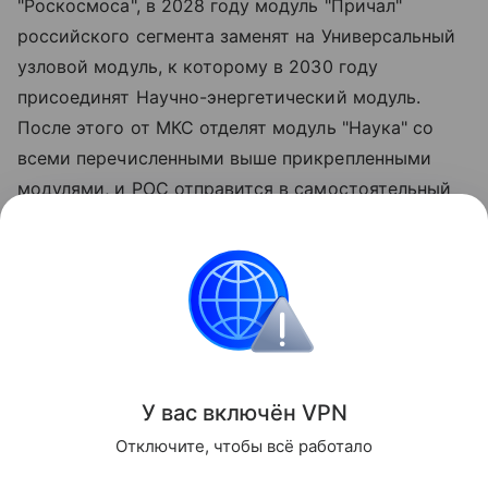
"Роскосмоса", в 2028 году модуль "Причал"
российского сегмента заменят на Универсальный
узловой модуль, к которому в 2030 году
присоединят Научно-энергетический модуль.
После этого от МКС отделят модуль "Наука" со
всеми перечисленными выше прикрепленными
модулями, и РОС отправится в самостоятельный
полет.
Правда, по прошлому опыту, подготовка этих
модулей может сильно затянуться, и есть шанс,
что МКС до их появления не доживет.
Поделиться
У вас включ
ён
V
P
N
Отключите, чтобы всё работало