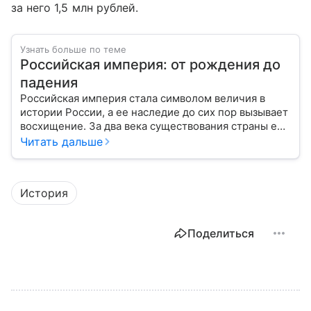
за него 1,5 млн рублей.
Узнать больше по теме
Российская империя: от рождения до
падения
Российская империя стала символом величия в
истории России, а ее наследие до сих пор вызывает
восхищение. За два века существования страны ее
площадь увеличилась с 15 миллионов квадратных
Читать дальше
километров до 23, а население выросло с 15
миллионов человек до 167. Таким образом,
Российская империя стала страной с самой
История
большой территорией в мире. С ее мощью были
вынуждены считаться самые сильные страны мира:
Британия, Франция и Германия. Они тоже имели
Поделиться
большую площадь — но за счет отдаленных
колоний, а богатство приращивали за счет
грабежей других народов. Российская империя
была единственной страной, не замеченной в
геноциде народов. Более того, огромные
территории входили в нее добровольно, а не путем