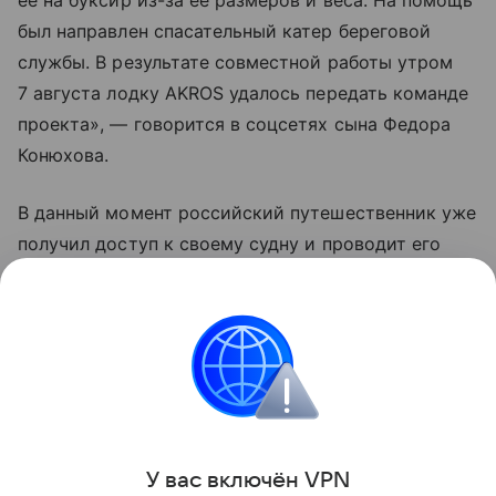
был направлен спасательный катер береговой
службы. В результате совместной работы утром
7 августа лодку AKROS удалось передать команде
проекта», — говорится в соцсетях сына Федора
Конюхова.
В данный момент российский путешественник уже
получил доступ к своему судну и проводит его
осмотр. Сообщается, что носовой отсек лодки
остался сухим, а кормовые отсеки заполнены
водой.
Россия
Знаменитости
Туризм
Новости
Поделиться
У вас включ
ён
V
P
N