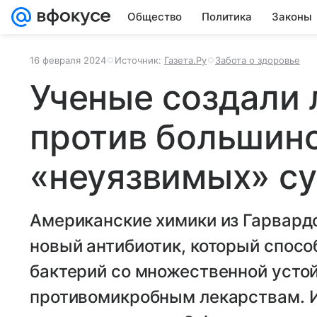
Общество
Политика
Законы
16 февраля 2024
Источник:
Газета.Ру
Забота о здоровье
Ученые создали 
против большин
«неуязвимых» с
Американские химики из Гарвардс
новый антибиотик, который спосо
бактерий со множественной усто
противомикробным лекарствам. И