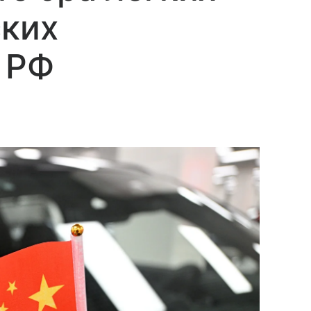
ских
 РФ