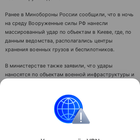
Ранее в Минобороны России сообщили, что в ночь
на среду Вооруженные силы РФ нанесли
массированный удар по объектам в Киеве, где, по
данным ведомства, располагались центры
хранения военных грузов и беспилотников.
В министерстве также заявили, что удары
наносятся по объектам военной инфраструктуры и
предприятиям оборонно-промышленного
комплекса Украины с применением высокоточного
оружия и беспилотных летательных аппаратов.
Украина
Финляндия
Россия
Внешняя пол
Поделиться