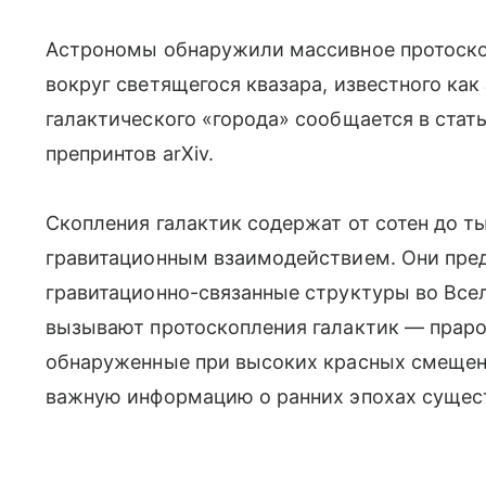
Астрономы обнаружили массивное протоскоп
вокруг светящегося квазара, известного как
галактического «города» сообщается в стат
препринтов arXiv.
Скопления галактик содержат от сотен до ты
гравитационным взаимодействием. Они пре
гравитационно-связанные структуры во Все
вызывают протоскопления галактик — праро
обнаруженные при высоких красных смещени
важную информацию о ранних эпохах сущес