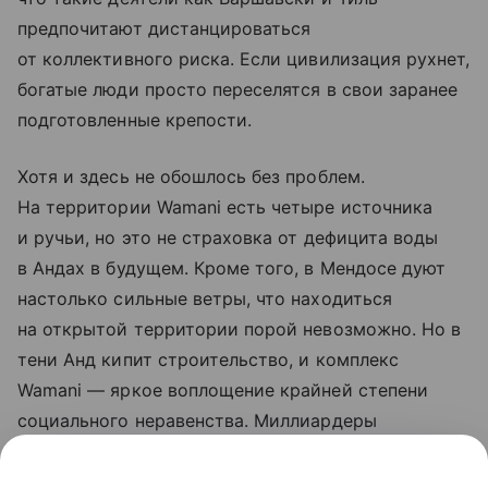
предпочитают дистанцироваться
от коллективного риска. Если цивилизация рухнет,
богатые люди просто переселятся в свои заранее
подготовленные крепости.
Хотя и здесь не обошлось без проблем.
На территории Wamani есть четыре источника
и ручьи, но это не страховка от дефицита воды
в Андах в будущем. Кроме того, в Мендосе дуют
настолько сильные ветры, что находиться
на открытой территории порой невозможно. Но в
тени Анд кипит строительство, и комплекс
Wamani — яркое воплощение крайней степени
социального неравенства. Миллиардеры
используют автономные зоны, и если остальной
мир столкнется с апокалипсисом, элита надеется