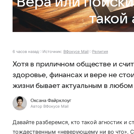
Вера или поиски
такой 
6 часов назад
Источник:
ВФокусе Mail
Религия
Хотя в приличном обществе и счит
здоровье, финансах и вере не сто
жизни бывает актуальным в любом
Оксана Файрклоуг
Автор ВФокусе Mail
Давайте разберемся, кто такой агностик и с
тождественным «неверующему ни во что». Сп