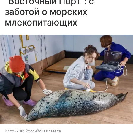
"Восточный Порт": с
заботой о морских
млекопитающих
Источник:
Российская газета