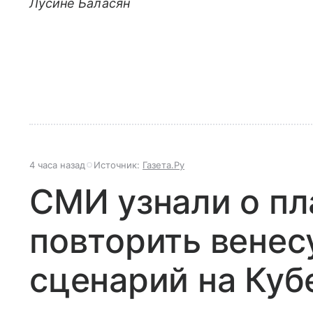
Лусине Баласян
4 часа назад
Источник:
Газета.Ру
СМИ узнали о п
повторить венес
сценарий на Куб