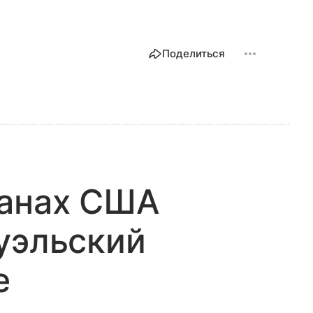
Поделиться
ланах США
уэльский
е