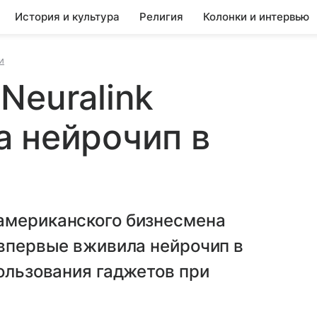
История и культура
Религия
Колонки и интервью
и
Neuralink
 нейрочип в
американского бизнесмена
 впервые вживила нейрочип в
пользования гаджетов при