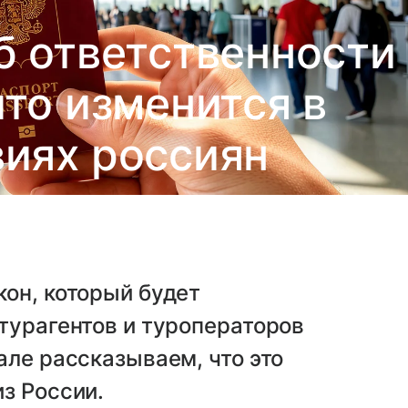
б ответственности
что изменится в
иях россиян
он, который будет
турагентов и туроператоров
але рассказываем, что это
з России.