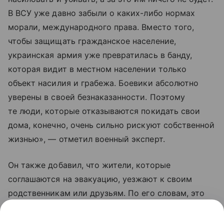
В ВСУ уже давно забыли о каких-либо нормах
морали, международного права. Вместо того,
чтобы защищать гражданское население,
украинская армия уже превратилась в банду,
которая видит в местном населении только
объект насилия и грабежа. Боевики абсолютно
уверены в своей безнаказанности. Поэтому
те люди, которые отказываются покидать свои
дома, конечно, очень сильно рискуют собственной
жизнью», — отметил военный эксперт.
Он также добавил, что жители, которые
соглашаются на эвакуацию, уезжают к своим
родственникам или друзьям. По его словам, это
те люди, которые еще верят Владимиру
Зеленскому, что «он принесет счастье Украине