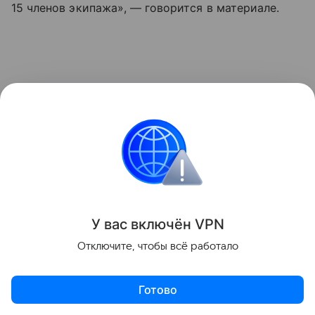
15 членов экипажа», — говорится в материале.
У вас включ
ён
V
P
N
Отключите, чтобы всё работало
Готово
Сама атака произошла еще в июле. Сообщается,