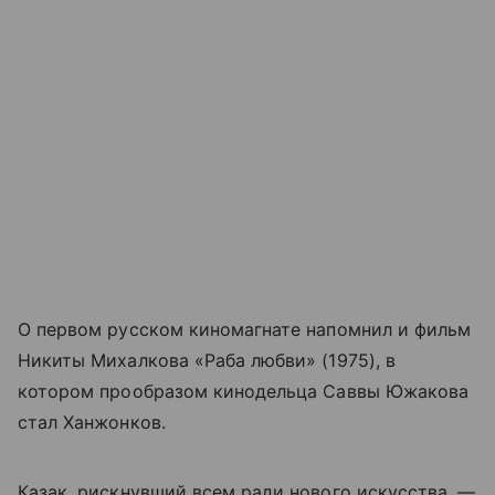
О первом русском киномагнате напомнил и фильм
Никиты Михалкова «Раба любви» (1975), в
котором прообразом кинодельца Саввы Южакова
стал Ханжонков.
Казак, рискнувший всем ради нового искусства, —