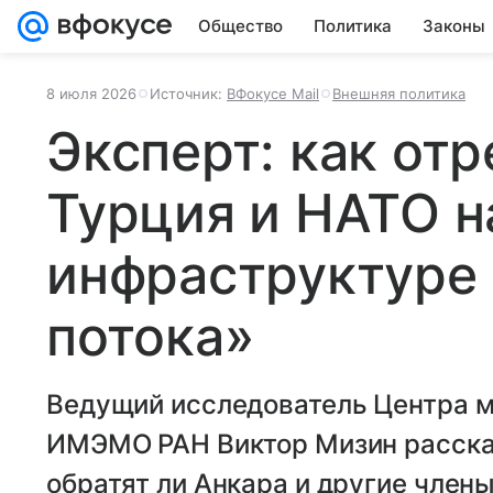
Общество
Политика
Законы
8 июля 2026
Источник:
ВФокусе Mail
Внешняя политика
Эксперт: как от
Турция и НАТО н
инфраструктуре 
потока»
Ведущий исследователь Центра 
ИМЭМО РАН Виктор Мизин рассказ
обратят ли Анкара и другие член