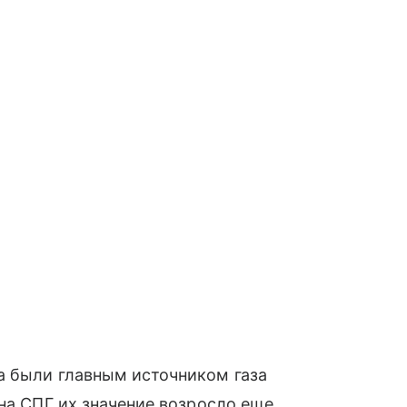
а были главным источником газа
 на СПГ их значение возросло еще