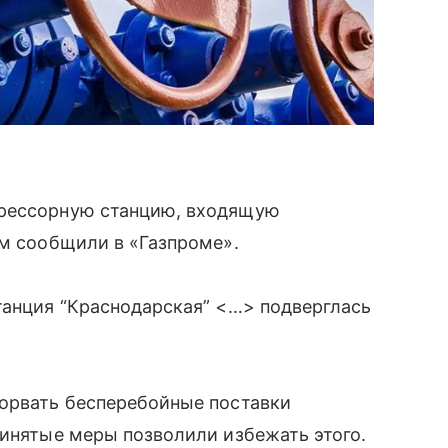
прессорную станцию, входящую
ом сообщили в «Газпроме».
танция “Краснодарская” <…> подверглась
сорвать бесперебойные поставки
ринятые меры позволили избежать этого.