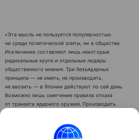
«Эта мысль не пользуется популярностью
ни среди политической элиты, ни в обществе.
Исключение составляют лишь некоторые
радикальные круги и отдельные лидеры
общественного мнения. Три безъядерных
принципа — не иметь, не производить,
не ввозить — в Японии действуют по сей день.
Возможно лишь смягчение правила отказа
от транзита ядерного оружия. Производить
и ставить его на вооружение в обозримом
будущем никто не собирается», — заверил
политолог.