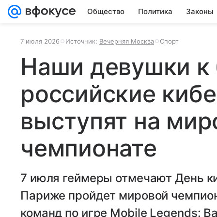
Общество
Политика
Законы
7 июля 2026
Источник:
Вечерняя Москва
Спорт
Наши девушки к 
российские киб
выступят на ми
чемпионате
7 июля геймеры отмечают День киб
Париже пройдет мировой чемпион
команд по игре Mobile Legends: B